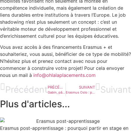
mobilités favorisent non seulement la montée en
compétence individuelle, mais également la création de
liens durables entre institutions à travers l’Europe. Le job
shadowing n’est plus seulement un concept : c’est un
véritable moteur de développement professionnel et
d’enrichissement culturel pour les équipes éducatives.
Vous avez accès à des financements Erasmus + et
souhaiteriez, vous aussi, bénéficier de ce type de mobilité?
N’hésitez plus et prenez contact avec nous pour
commencer à construire votre projet! Pour cela envoyer
nous un mail à
info@ohlalaplacements.com
Précédent
Suivant
PRÉCÉDENT
SUIVANT
Gabin, pâtissier français en stage dans un hôtel 5 étoiles à Oslo : une réussite inspirante
Erasmus Oslo : pourquoi la capitale norvégienne séduit les apprentis et étudiants européens ?
Plus d'articles...
Erasmus post-apprentissage : pourquoi partir en stage en