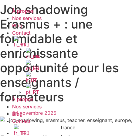
Job shadowing
Aller
À propos
À propos
au
Nos services
Nos services
Erasmus + : une
contenu
Blog
Blog
Contact
Contact
formidable et
FR
FR
enrichissante
EN
EN
opportunité pour les
ES
ES
enseignants /
IT
IT
PT
PT
formateurs
À propos
À propos
Nos services
Nos services
24 novembre 2025
Blog
Blog
Contact
Contact
FR
FR