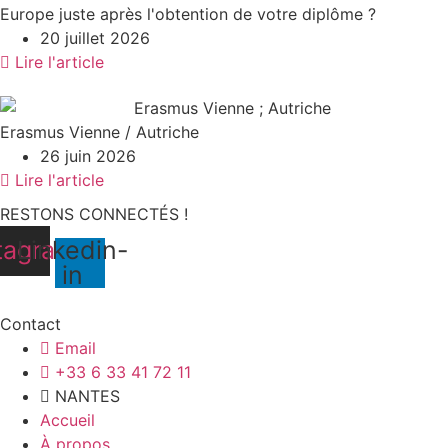
Europe juste après l'obtention de votre diplôme ?
20 juillet 2026
Lire l'article
Erasmus Vienne / Autriche
26 juin 2026
Lire l'article
RESTONS CONNECTÉS !
tagram
Linkedin-
in
Contact
Email
+33 6 33 41 72 11
NANTES
Accueil
À propos