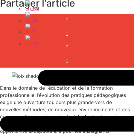
Partager l'article
EN
EN
ES
ES
IT
IT
PT
PT
Dans le domaine de l’éducation et de la formation
professionnelle, l’évolution des pratiques pédagogiques
exige une ouverture toujours plus grande vers de
nouvelles méthodes, de nouveaux environnements et des
échanges directs entre pairs. Le
job shadowing
, désormais
bien intégré dans les dispositifs Erasmus+, représente une
opportunité exceptionnelle pour les enseignants