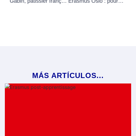
Gabin, pâtissier français en stage dans un hôtel 5 étoiles à Oslo : une réussite inspirante
Erasmus Oslo : pourquoi la capitale norvégienne séduit les apprentis et étudiants européens ?
MÁS ARTÍCULOS...