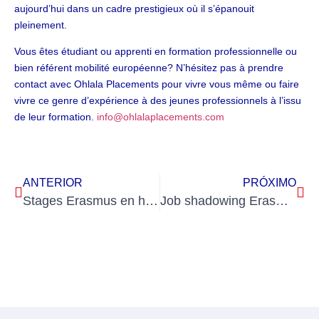
aujourd’hui dans un cadre prestigieux où il s’épanouit
pleinement.
Vous êtes étudiant ou apprenti en formation professionnelle ou
bien référent mobilité européenne? N’hésitez pas à prendre
contact avec Ohlala Placements pour vivre vous même ou faire
vivre ce genre d’expérience à des jeunes professionnels à l’issu
de leur formation.
info@ohlalaplacements.com
ANTERIOR
PRÓXIMO
Stages Erasmus en hôtellerie de luxe en Europe : un véritable tremplin pour votre carrière
Job shadowing Erasmus + : une formidable et enrichissante opportunité pour les enseignants / formateurs