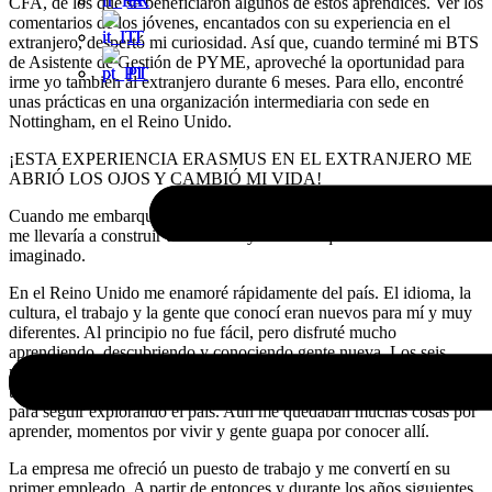
FR
FR
CFA, de los que se beneficiaron algunos de estos aprendices. Ver los
comentarios de los jóvenes, encantados con su experiencia en el
IT
IT
extranjero, despertó mi curiosidad. Así que, cuando terminé mi BTS
de Asistente de Gestión de PYME, aproveché la oportunidad para
PT
PT
irme yo también al extranjero durante 6 meses. Para ello, encontré
unas prácticas en una organización intermediaria con sede en
Nottingham, en el Reino Unido.
¡ESTA EXPERIENCIA ERASMUS EN EL EXTRANJERO ME
ABRIÓ LOS OJOS Y CAMBIÓ MI VIDA!
Cuando me embarqué en esta experiencia, no tenía ni idea de que
me llevaría a construir una carrera y una vida que nunca habría
imaginado.
En el Reino Unido me enamoré rápidamente del país. El idioma, la
cultura, el trabajo y la gente que conocí eran nuevos para mí y muy
diferentes. Al principio no fue fácil, pero disfruté mucho
aprendiendo, descubriendo y conociendo gente nueva. Los seis
meses pasaron muy rápido y las prácticas fueron muy bien. Una vez
terminadas, decidí no volver a Francia, sino quedarme en Inglaterra
para seguir explorando el país. Aún me quedaban muchas cosas por
aprender, momentos por vivir y gente guapa por conocer allí.
La empresa me ofreció un puesto de trabajo y me convertí en su
primer empleado. A partir de entonces y durante los años siguientes,