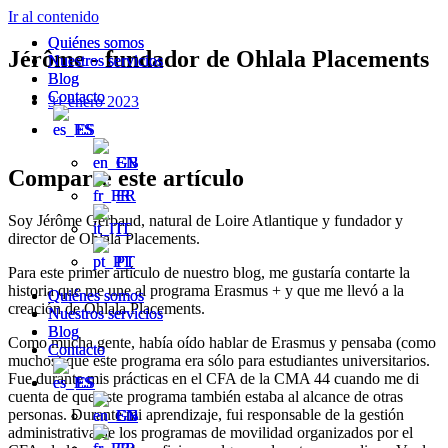
Ir al contenido
Quiénes somos
Quiénes somos
Jérôme - fundador de Ohlala Placements
Nuestros servicios
Nuestros servicios
Blog
Blog
Contacto
Contacto
31 enero 2023
ES
ES
EN
EN
Comparte este artículo
FR
FR
Soy Jérôme Gerbaud, natural de Loire Atlantique y fundador y
IT
IT
director de Ohlala Placements.
PT
PT
Para este primer artículo de nuestro blog, me gustaría contarte la
historia que me une al programa Erasmus + y que me llevó a la
Quiénes somos
Quiénes somos
creación de Ohlala Placements.
Nuestros servicios
Nuestros servicios
Blog
Blog
Como mucha gente, había oído hablar de Erasmus y pensaba (como
Contacto
Contacto
muchos) que este programa era sólo para estudiantes universitarios.
Fue durante mis prácticas en el CFA de la CMA 44 cuando me di
ES
ES
cuenta de que este programa también estaba al alcance de otras
personas. Durante mi aprendizaje, fui responsable de la gestión
EN
EN
administrativa de los programas de movilidad organizados por el