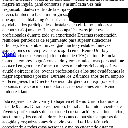
mejoré mi inglés, gané confianza y asumí cada vez más
responsabilidades dentro de la empresa. A medida que la empresa
crecía, también lo hacía mi progreso. De joven aprendiz francesa
que apenas hablaba inglés pasé a ser la asistente de proyecto que
ayudaba a los participantes a instalarse en el Reino Unido y a
encontrar alojamiento. Luego acompañé a estos jóvenes
profesionales durante toda su experiencia Erasmus (preparación,
reuniones periódicas de seguimiento para superar situaciones
difíciles). Pero también investigué mucho y establecí nuevas
asociaciones con empresas de acogida en el Reino Unido y
Menú
Menú
organizaciones de envío (principalmente CFA) en toda Francia.
Como la empresa siguió creciendo y empleando a más personal, me
convertí en gerente y formé a nuevos miembros del equipo. Les
ayudé a ofrecer a los jóvenes profesionales a los que ayudábamos la
mejor experiencia posible. Durante los 2 últimos años de mi empleo
en la empresa, fui Director General, dirigiendo un equipo de 4
personas que se ocupaban de todas las operaciones en el Reino
Unido e Irlanda.
Esta experiencia de vivir y trabajar en el Reino Unido ha durado
más de 9 años. Durante ese tiempo, he trabajado junto a cientos de
jóvenes profesionales del sector de la restauración y la alimentación,
sus tutores y los coordinadores Erasmus de nuestras empresas de
acogida y organizaciones de envío asociadas. He disfrutado
conociendo a todas estas personas y me ha encantado estar en