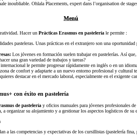
nale inoubliable. Ohlala Placements, expert dans l’organisation de stages
Menú
Menú
creatividad. Hacer un
Prácticas Erasmus en pastelería
le permite :
lidades pasteleras. Unas prácticas en el extranjero son una oportunidad
resas:
Los jóvenes en formación suelen trabajar en pastelerías. Así que
hacer una gran variedad de trabajos y tareas?
internacional le permite progresar rápidamente en inglés o en un idioma
 zona de confort y adaptarte a un nuevo entorno profesional y cultural 
 quieres destacar en el mercado laboral, especialmente en el exigente c
mus+ con éxito en pastelería
asmus de pastelería
y oficios manuales para jóvenes profesionales de
a organizar su alojamiento y a gestionar los aspectos logísticos de su e
a
a las competencias y expectativas de los cursillistas (pastelería fina, p