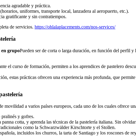
encia agradable y práctica.
horarios, uniformes, transporte local, lanzadera al aeropuerto, etc.).
ia gratificante y sin contratiempos.
leta de servicios.
https://ohlalaplacements.com/nos-services/
telería
o en grupo
Pueden ser de corta o larga duración, en función del perfil y
ante el curso de formación, permiten a los aprendices de pastelero descu
ión, estas prácticas ofrecen una experiencia más profunda, que permite 
astelería
e movilidad a varios países europeos, cada uno de los cuales ofrece una
 pralinés y gofres.
 panna cotta, y aprenda las técnicas de la pastelería italiana. Sin olvida
tradicionales como la Schwarzwälder Kirschtorte y el Stollen.
pañola, incluidos los churros, la tarta de Santiago y los roscones de re