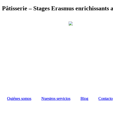
Ir
Pâtisserie – Stages Erasmus enrichissants
al
contenido
Quiénes somos
Quiénes somos
Nuestros servicios
Nuestros servicios
Blog
Blog
Contacto
Contacto