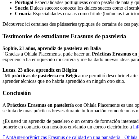
Portugal
Especialidades portuguesas como pastéis de nata y qu
Suecia
Dulces suecos: conozca los dulces suecos como el semlor
Croacia
Especialidades croatas como fritule (buñuelos tradiciona
Découvrez ici certaines des pâtisseries typiques de certains de ces pa
Testimonios de estudiantes Erasmus de pastelería
Sophie, 21 años, aprendiz de pastelera en Italia
"Gracias a Ohlala Placements, pude hacer un
Prácticas Erasmus en 
experiencia ha enriquecido mi carrera y me ha dado nuevas ideas para
Lucas, 23 años, aprendiz en Bélgica
"Mi
prácticas de pastelería en Bélgica
me permitió descubrir el arte 
aprender técnicas que no habría aprendido en ningún otro sitio.
Conclusión
A
Prácticas Erasmus en pastelería
con Ohlala Placements es una opo
se trata de unas prácticas breves durante tu formación como de unas más
¿Es usted un aprendiz de pastelero o un centro de formación interesa
ponerte en contacto con nosotros enviando un correo electrónico a
in
Ant
Anterior
Prácticas Erasmus de calidad en una panadería - Ohlala