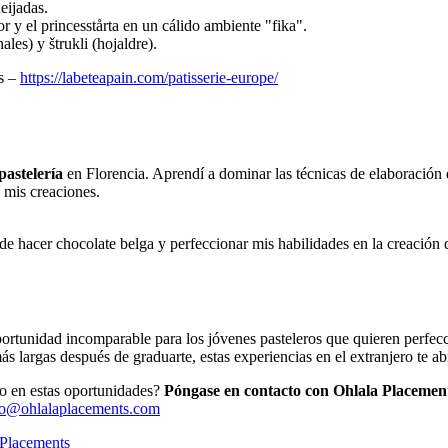
eijadas.
 y el princesstårta en un cálido ambiente "fika".
les) y štrukli (hojaldre).
ys –
https://labeteapain.com/patisserie-europe/
pastelería
en Florencia. Aprendí a dominar las técnicas de elaboración d
 mis creaciones.
de hacer chocolate belga y perfeccionar mis habilidades en la creación d
rtunidad incomparable para los jóvenes pasteleros que quieren perfeccio
 largas después de graduarte, estas experiencias en el extranjero te abr
do en estas oportunidades?
Póngase en contacto con Ohlala Placemen
fo@ohlalaplacements.com
 Placements