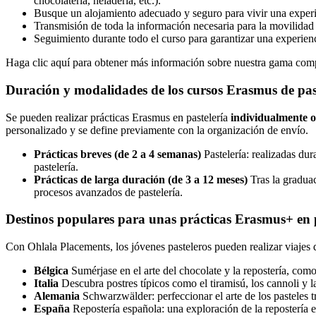
chocolatería, heladería, etc.).
Busque un alojamiento adecuado y seguro para vivir una experi
Transmisión de toda la información necesaria para la movilidad (
Seguimiento durante todo el curso para garantizar una experienc
Haga clic aquí para obtener más información sobre nuestra gama comp
Duración y modalidades de los cursos Erasmus de pas
Se pueden realizar prácticas Erasmus en pastelería
individualmente 
personalizado y se define previamente con la organización de envío.
Prácticas breves (de 2 a 4 semanas)
Pastelería: realizadas dur
pastelería.
Prácticas de larga duración (de 3 a 12 meses)
Tras la graduac
procesos avanzados de pastelería.
Destinos populares para unas prácticas Erasmus+ en p
Con Ohlala Placements, los jóvenes pasteleros pueden realizar viajes d
Bélgica
Sumérjase en el arte del chocolate y la repostería, como
Italia
Descubra postres típicos como el tiramisú, los cannoli y la
Alemania
Schwarzwälder: perfeccionar el arte de los pasteles 
España
Repostería española: una exploración de la repostería es